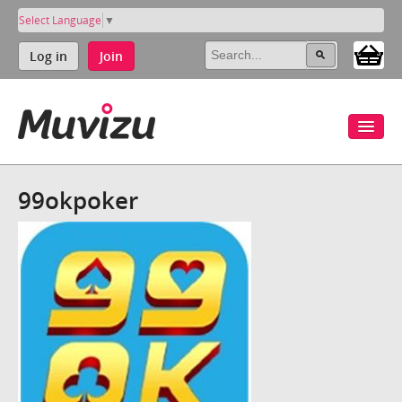
Select Language
▼
Log in
Join
99okpoker