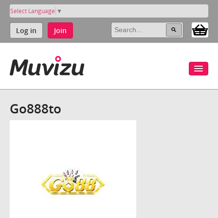
Select Language
▼
Log in
Join
Go888to