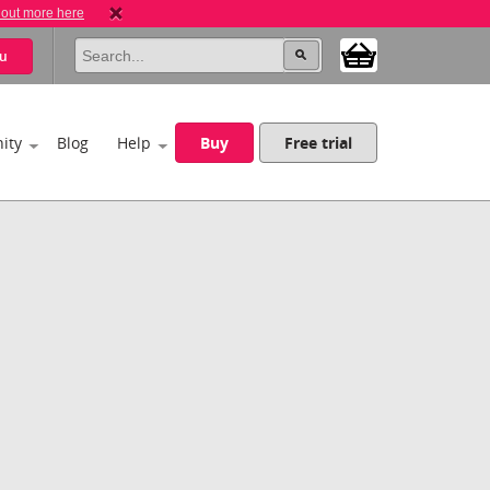
 out more here
u
ity
Blog
Help
Buy
Free trial