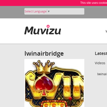
This site uses cooki
Select Language
▼
Iwinairbridge
Lates
Videos
Iwinai