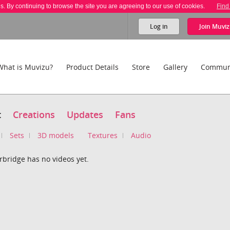
es. By continuing to browse the site you are agreeing to our use of cookies.
Find
Log in
Join
Muviz
What is Muvizu?
Product Details
Store
Gallery
Commun
t
Creations
Updates
Fans
Sets
3D models
Textures
Audio
rbridge has no videos yet.