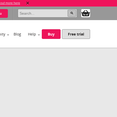
 out more here
u
ity
Blog
Help
Buy
Free trial