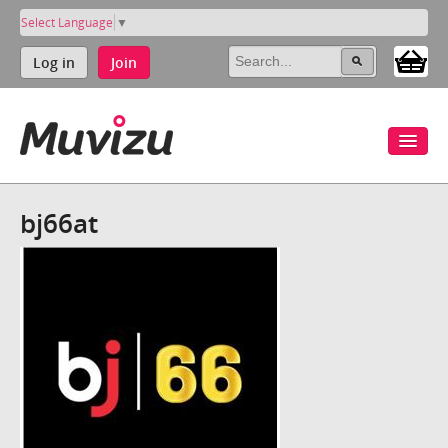
Select Language
▼
Log in
Join
bj66at