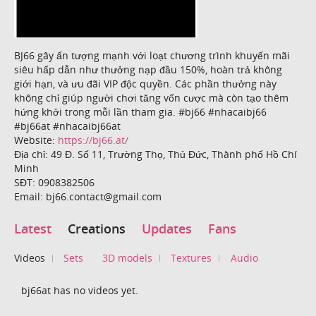
BJ66 gây ấn tượng mạnh với loạt chương trình khuyến mãi
siêu hấp dẫn như thưởng nạp đầu 150%, hoàn trả không
giới hạn, và ưu đãi VIP độc quyền. Các phần thưởng này
không chỉ giúp người chơi tăng vốn cược mà còn tạo thêm
hứng khởi trong mỗi lần tham gia. #bj66 #nhacaibj66
#bj66at #nhacaibj66at
Website:
https://bj66.at/
Địa chỉ: 49 Đ. Số 11, Trường Thọ, Thủ Đức, Thành phố Hồ Chí
Minh
SĐT: 0908382506
Email: bj66.contact@gmail.com
Latest
Creations
Updates
Fans
Videos
Sets
3D models
Textures
Audio
bj66at has no videos yet.