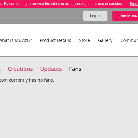
es. By continuing to browse the site you are agreeing to our use of cookies.
Find
Log in
Join
Muviz
What is Muvizu?
Product Details
Store
Gallery
Commun
t
Creations
Updates
Fans
om currently has no fans.