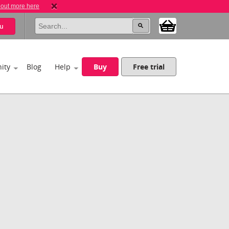
 out more here
u
ity
Blog
Help
Buy
Free trial