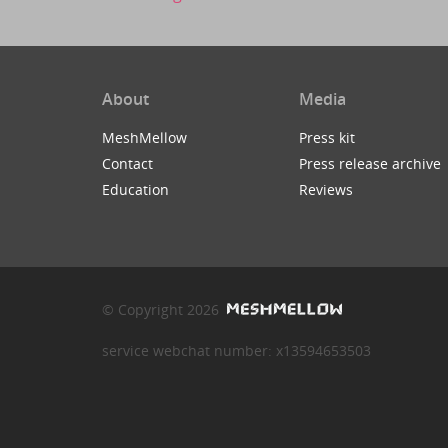
About
Media
MeshMellow
Press kit
Contact
Press release archive
Education
Reviews
© Copyright 2026
service webchat number: x13594653503