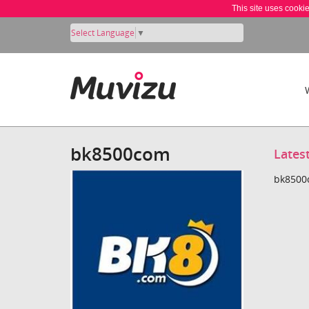
This site uses cooki
Select Language
▼
bk8500com
Lates
bk8500c