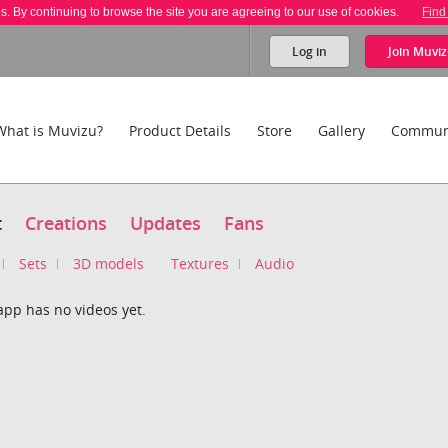
es. By continuing to browse the site you are agreeing to our use of cookies.
Find
Log in
Join
Muviz
What is Muvizu?
Product Details
Store
Gallery
Commun
t
Creations
Updates
Fans
Sets
3D models
Textures
Audio
app has no videos yet.