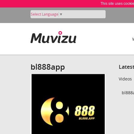
This site uses cooki
Select Language
▼
bl888app
Lates
Videos
bl888