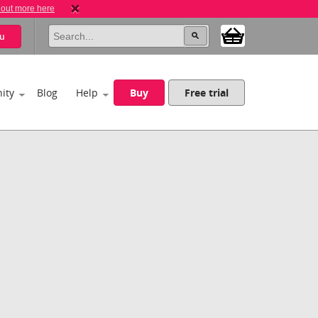
 out more here
u
ity
Blog
Help
Buy
Free trial