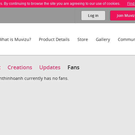
es. By continuing to browse the site you are agreeing to our use of cookies.
Find
Log in
Join
Muviz
What is Muvizu?
Product Details
Store
Gallery
Commun
t
Creations
Updates
Fans
thinhoanh currently has no fans.