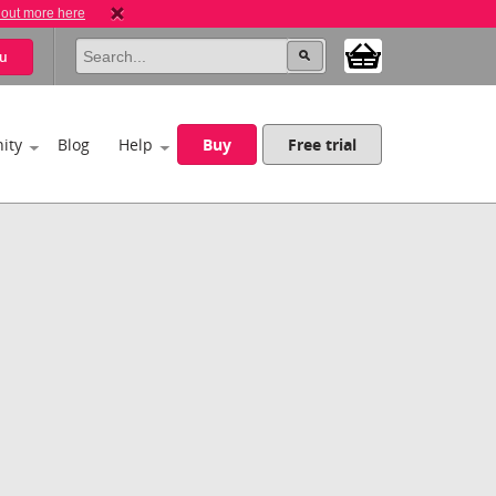
 out more here
u
ity
Blog
Help
Buy
Free trial