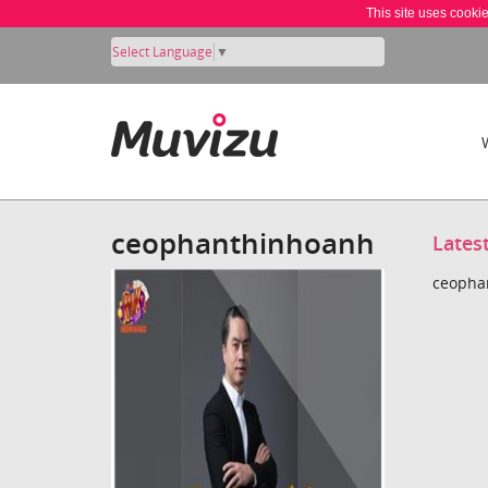
This site uses cooki
Select Language
▼
ceophanthinhoanh
Lates
ceophan