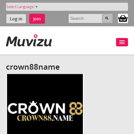
Select Language
▼
Log in
Join
crown88name