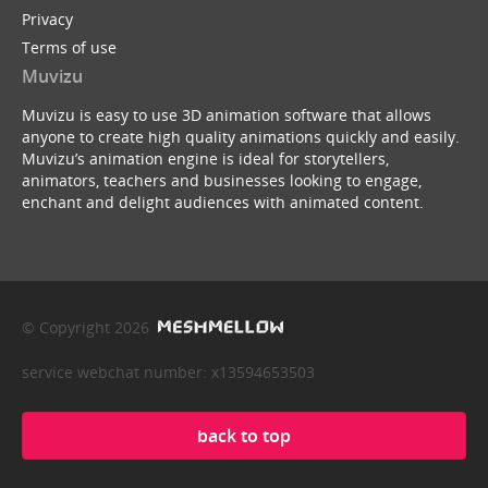
Privacy
Terms of use
Muvizu
Muvizu is easy to use 3D animation software that allows
anyone to create high quality animations quickly and easily.
Muvizu’s animation engine is ideal for storytellers,
animators, teachers and businesses looking to engage,
enchant and delight audiences with animated content.
© Copyright 2026
service webchat number: x13594653503
back to top