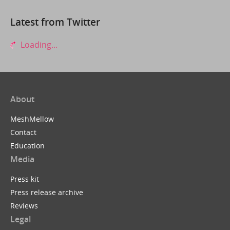
Latest from Twitter
Loading...
About
MeshMellow
Contact
Education
Media
Press kit
Press release archive
Reviews
Legal