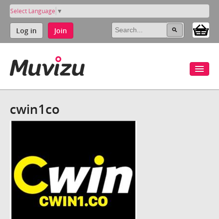
Select Language
▼
Log in
Join
cwin1co