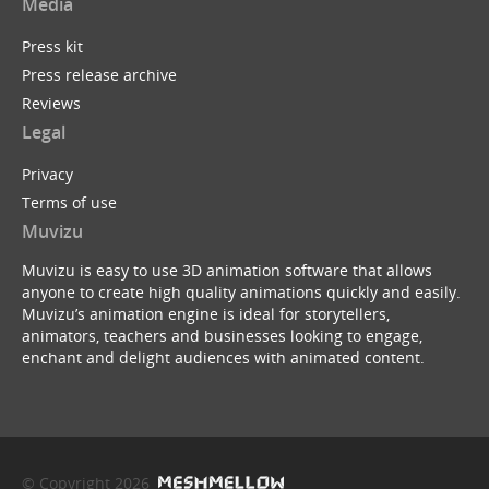
Media
Press kit
Press release archive
Reviews
Legal
Privacy
Terms of use
Muvizu
Muvizu is easy to use 3D animation software that allows
anyone to create high quality animations quickly and easily.
Muvizu’s animation engine is ideal for storytellers,
animators, teachers and businesses looking to engage,
enchant and delight audiences with animated content.
© Copyright 2026