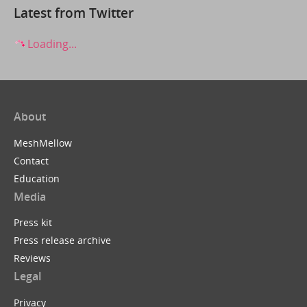
Latest from Twitter
Loading...
About
MeshMellow
Contact
Education
Media
Press kit
Press release archive
Reviews
Legal
Privacy