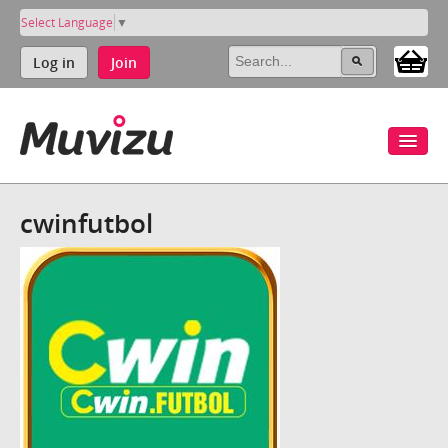
Select Language
▼
Log in
Join
cwinfutbol