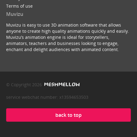
Terms of use
Muvizu
Muvizu is easy to use 3D animation software that allows
anyone to create high quality animations quickly and easily.
Muvizu’s animation engine is ideal for storytellers,
animators, teachers and businesses looking to engage,
enchant and delight audiences with animated content.
© Copyright 2026
service webchat number: x13594653503
back to top