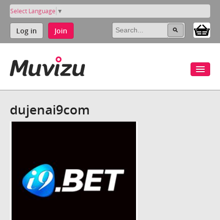
Select Language
▼
Log in
Join
dujenai9com