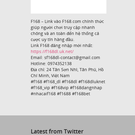
F168 – Link vào F168.com chính thức
giúp người chơi truy cập nhanh
chóng và an toàn đến hệ thống cá
cược uy tín hàng đầu.
Link F168 đăng nhập mới nhất:
https://f168dl.uk.net/
Email: sf168dl-contact@gmail.com
Hotline: 0974352138
Địa chỉ: 24 Tân Sơn Nhì, Tân Phú, Hồ
Chí Minh, Việt Nam
#f168 #f168_dl #f168dl #f168dluknet
#f168_vip #f168vip #f168dangnhap
#nhacaif168 #f1688 #f168bet
Latest from Twitter