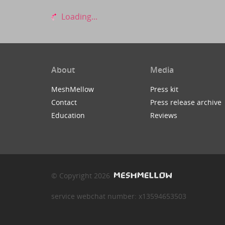
Loading...
About
Media
MeshMellow
Press kit
Contact
Press release archive
Education
Reviews
© Copyright 2026
service webchat number: x13594653503