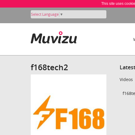
This site uses cooki
Select Language
▼
f168tech2
Lates
Videos
f168te