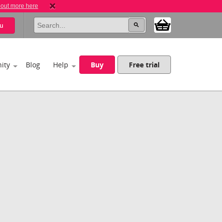
 out more here
u
ity
Blog
Help
Buy
Free trial