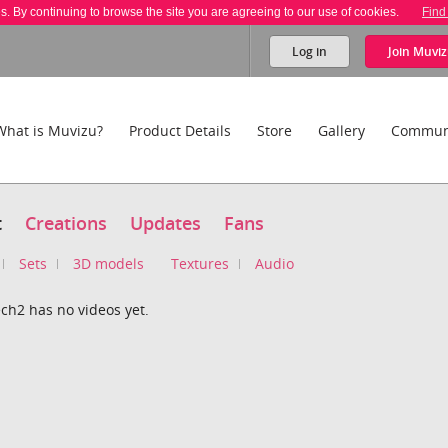
es. By continuing to browse the site you are agreeing to our use of cookies.
Find
Log in
Join
Muviz
What is Muvizu?
Product Details
Store
Gallery
Commun
t
Creations
Updates
Fans
Sets
3D models
Textures
Audio
ch2 has no videos yet.