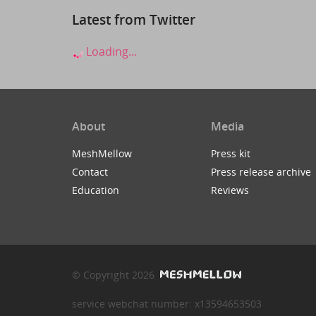
Latest from Twitter
Loading...
About
Media
MeshMellow
Press kit
Contact
Press release archive
Education
Reviews
© Copyright 2026
service webchat number: x13594653503