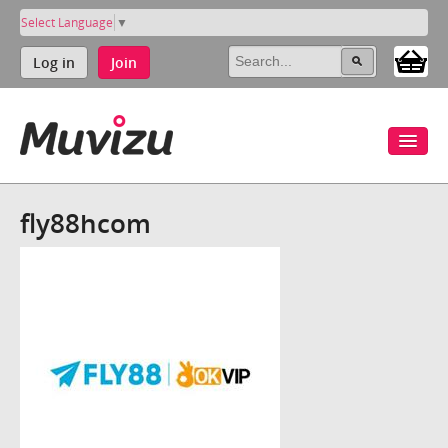
Select Language
▼
Log in
Join
fly88hcom