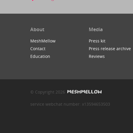
About
Media
MeshMellow
Press kit
Contact
Press release archive
Education
Reviews
© Copyright 2026
service webchat number: x13594653503