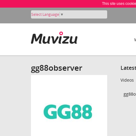
This site uses cooki
Select Language
▼
gg88observer
Lates
Videos
gg88o