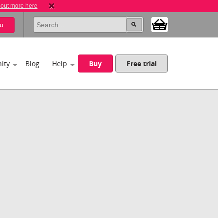
 out more here
u
ity
Blog
Help
Buy
Free trial