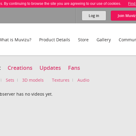
es. By continuing to browse the site you are agreeing to our use of cookies.
Find
Log in
Join
Muviz
What is Muvizu?
Product Details
Store
Gallery
Commun
t
Creations
Updates
Fans
Sets
3D models
Textures
Audio
bserver has no videos yet.