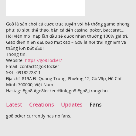
Go8 là sân chơi cá cược trực tuyến với hệ thống game phong
phú: từ slot, thể thao, bắn cá đến casinο, poker, baccarat...
Hội viên mới nạp lần đầu sẽ được nhận thưởng 100% giá trị.
Giao diện hiện đại, bảo mật cao – Go8 là nơi trải nghiệm và
thắng lớn bắt đầu!
Thông tin:
Website:
https://go8.locker/
Email: contact@go8.locker
SĐT: 0918222811
Địa chỉ: 819A Đ. Quang Trung, Phường 12, Gò Vấp, Hồ Chí
Minh 700000, Việt Nam
Hastag: #go8 #go8locker #link_go8 #go8_trangchu
Latest
Creations
Updates
Fans
go8locker currently has no fans.