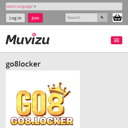
Select Language
▼
Log in
Join
go8locker