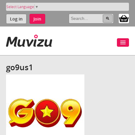
Select Language
▼
Log in
Join
go9us1