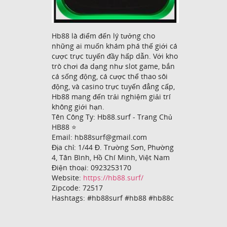
Hb88 là điểm đến lý tưởng cho
những ai muốn khám phá thế giới cá
cược trực tuyến đầy hấp dẫn. Với kho
trò chơi đa dạng như slot game, bắn
cá sống động, cá cược thể thao sôi
động, và casino trực tuyến đẳng cấp,
Hb88 mang đến trải nghiệm giải trí
không giới hạn.
Tên Công Ty: Hb88.surf - Trang Chủ
HB88 ⭐️
Email: hb88surf@gmail.com
Địa chỉ: 1/44 Đ. Trường Sơn, Phường
4, Tân Bình, Hồ Chí Minh, Việt Nam
Điện thoại: 0923253170
Website:
https://hb88.surf/
Zipcode: 72517
Hashtags: #hb88surf #hb88 #hb88c