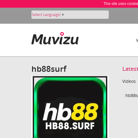
This site uses cooki
Select Language
▼
hb88surf
Lates
Videos
hb88su