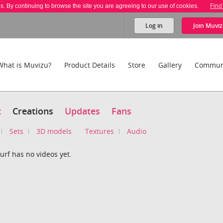
es. By continuing to browse the site you are agreeing to our use of cookies.
Find
Log in
Join
Muviz
What is Muvizu?
Product Details
Store
Gallery
Commun
t
Creations
Updates
Fans
Sets
3D models
Textures
Audio
rf has no videos yet.