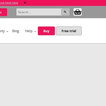
 out more here
u
ity
Blog
Help
Buy
Free trial