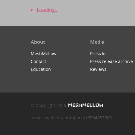
Loading...
About
Media
MeshMellow
Press kit
Contact
Press release archive
Education
Reviews
© Copyright 2026
service webchat number: x13594653503