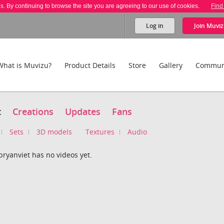
es. By continuing to browse the site you are agreeing to our use of cookies.
Find
Log in
Join
Muviz
What is Muvizu?
Product Details
Store
Gallery
Commun
t
Creations
Updates
Fans
Sets
3D models
Textures
Audio
bryanviet has no videos yet.