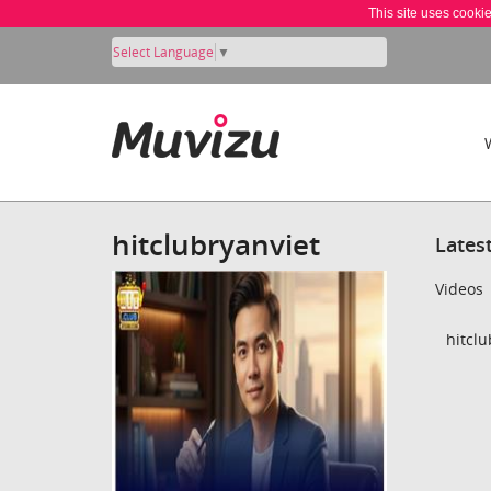
This site uses cooki
Select Language
▼
hitclubryanviet
Lates
Videos
hitclu