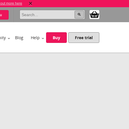
 out more here
u
ity
Blog
Help
Buy
Free trial