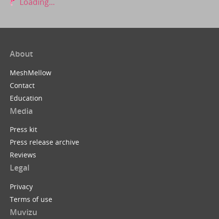
Loading...
About
MeshMellow
Contact
Education
Media
Press kit
Press release archive
Reviews
Legal
Privacy
Terms of use
Muvizu