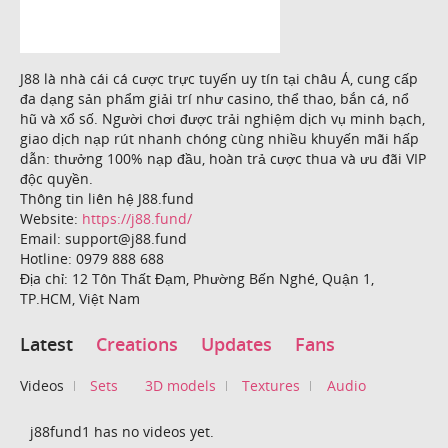
J88 là nhà cái cá cược trực tuyến uy tín tại châu Á, cung cấp
đa dạng sản phẩm giải trí như casino, thể thao, bắn cá, nổ
hũ và xổ số. Người chơi được trải nghiệm dịch vụ minh bạch,
giao dịch nạp rút nhanh chóng cùng nhiều khuyến mãi hấp
dẫn: thưởng 100% nạp đầu, hoàn trả cược thua và ưu đãi VIP
độc quyền.
Thông tin liên hệ J88.fund
Website:
https://j88.fund/
Email: support@j88.fund
Hotline: 0979 888 688
Địa chỉ: 12 Tôn Thất Đạm, Phường Bến Nghé, Quận 1,
TP.HCM, Việt Nam
Latest
Creations
Updates
Fans
Videos
Sets
3D models
Textures
Audio
j88fund1 has no videos yet.