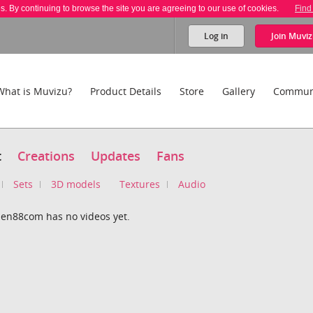
es. By continuing to browse the site you are agreeing to our use of cookies.
Find
Log in
Join
Muviz
What is Muvizu?
Product Details
Store
Gallery
Commun
t
Creations
Updates
Fans
Sets
3D models
Textures
Audio
pen88com has no videos yet.