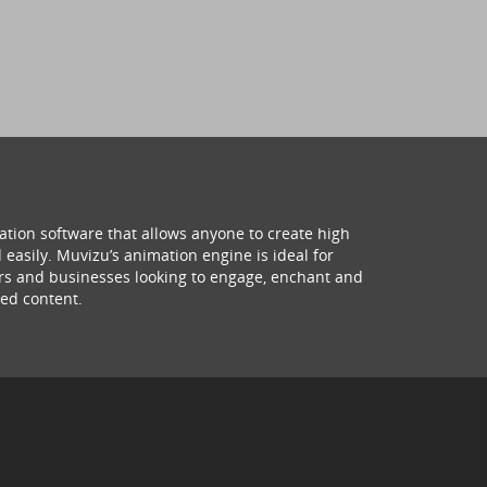
ation software that allows anyone to create high
 easily. Muvizu’s animation engine is ideal for
hers and businesses looking to engage, enchant and
ed content.