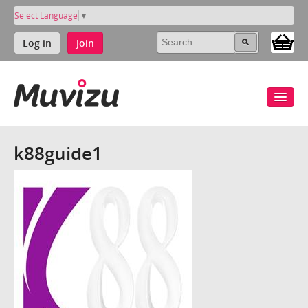
Select Language
▼
Log in
Join
k88guide1