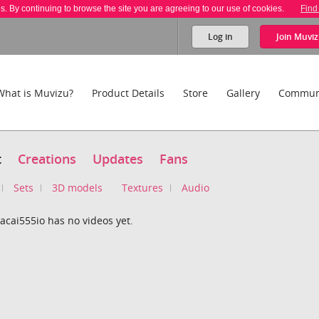
es. By continuing to browse the site you are agreeing to our use of cookies.
Find
Log in
Join
Muviz
What is Muvizu?
Product Details
Store
Gallery
Commun
t
Creations
Updates
Fans
Sets
3D models
Textures
Audio
acai555io has no videos yet.