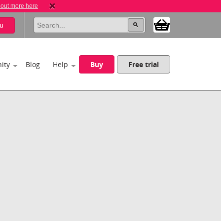
 out more here
u
ity
Blog
Help
Buy
Free trial