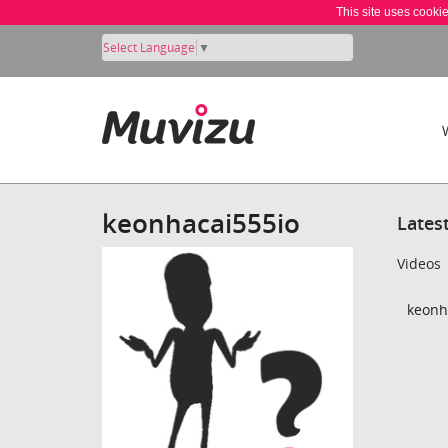
This site uses cooki
Select Language
▼
keonhacai555io
Lates
Videos
keonh