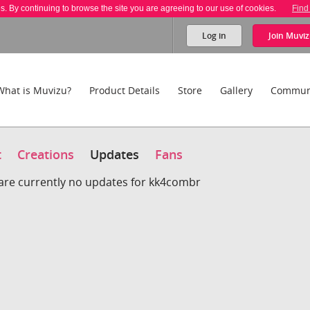
es. By continuing to browse the site you are agreeing to our use of cookies.
Find
Log in
Join
Muviz
What is Muvizu?
Product Details
Store
Gallery
Commun
t
Creations
Updates
Fans
are currently no updates for kk4combr