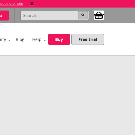
 out more here
u
ity
Blog
Help
Buy
Free trial