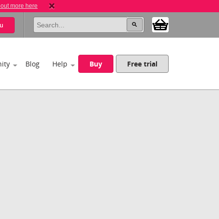
 out more here
u
ity
Blog
Help
Buy
Free trial