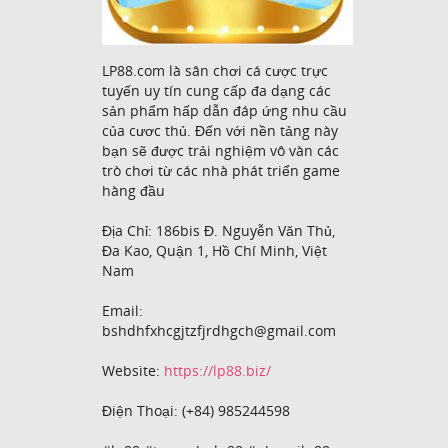
LP88.com là sân chơi cá cược trực
tuyến uy tín cung cấp đa dạng các
sản phẩm hấp dẫn đáp ứng nhu cầu
của cươc thủ. Đến với nền tảng này
bạn sẽ được trải nghiệm vô vàn các
trò chơi từ các nhà phát triển game
hàng đầu
Địa Chỉ: 186bis Đ. Nguyễn Văn Thủ,
Đa Kao, Quận 1, Hồ Chí Minh, Việt
Nam
Email:
bshdhfxhcgjtzfjrdhgch@gmail.com
Website:
https://lp88.biz/
Điện Thoại: (+84) 985244598