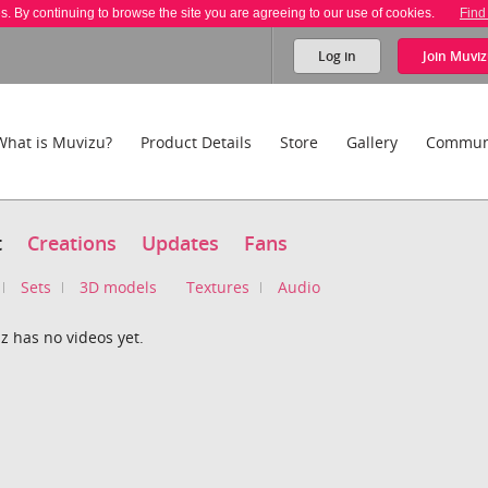
es. By continuing to browse the site you are agreeing to our use of cookies.
Find
Log in
Join
Muviz
What is Muvizu?
Product Details
Store
Gallery
Commun
t
Creations
Updates
Fans
Sets
3D models
Textures
Audio
z has no videos yet.