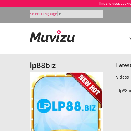
This site uses cooki
Select Language
▼
lp88biz
Lates
Videos
lp88bi