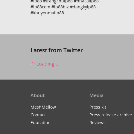
#lp88 #trangchulp88 #nhacailp88
#lp88com #lp88biz #dangkylp88
#khuyenmailp88
Latest from Twitter
Loading...
About
Media
MeshMellow
Press kit
Contact
Press release archive
Education
Reviews