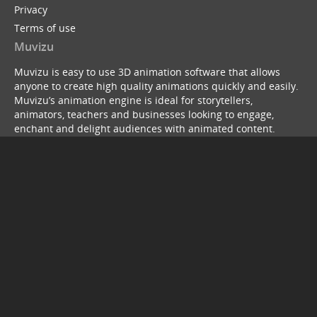
Privacy
Terms of use
Muvizu
Muvizu is easy to use 3D animation software that allows
anyone to create high quality animations quickly and easily.
Muvizu’s animation engine is ideal for storytellers,
animators, teachers and businesses looking to engage,
enchant and delight audiences with animated content.
© Copyright 2026
service webchat number: x13594653503
back to top