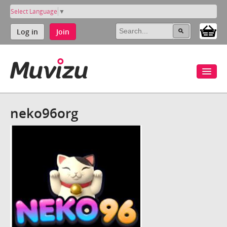
Select Language
▼
Log in
Join
neko96org