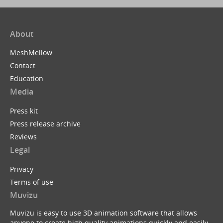
About
MeshMellow
Contact
Education
Media
Press kit
Press release archive
Reviews
Legal
Privacy
Terms of use
Muvizu
Muvizu is easy to use 3D animation software that allows
anyone to create high quality animations quickly and easily.