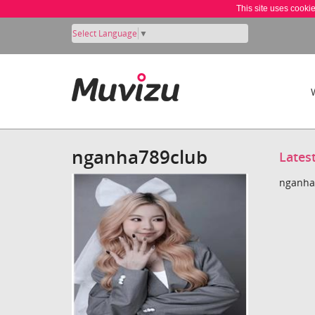
This site uses cooki
Select Language
▼
nganha789club
Lates
nganha7