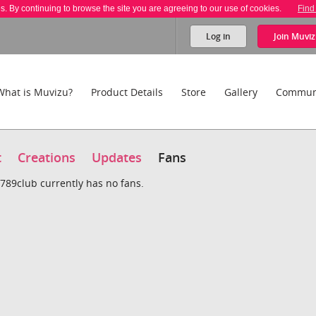
es. By continuing to browse the site you are agreeing to our use of cookies.
Find
Log in
Join
Muviz
What is Muvizu?
Product Details
Store
Gallery
Commun
t
Creations
Updates
Fans
89club currently has no fans.