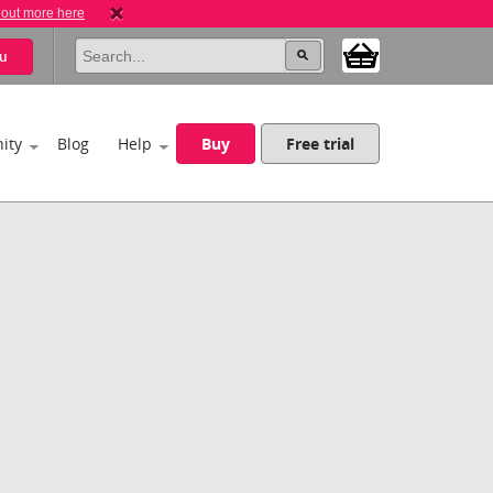
 out more here
u
ity
Blog
Help
Buy
Free trial