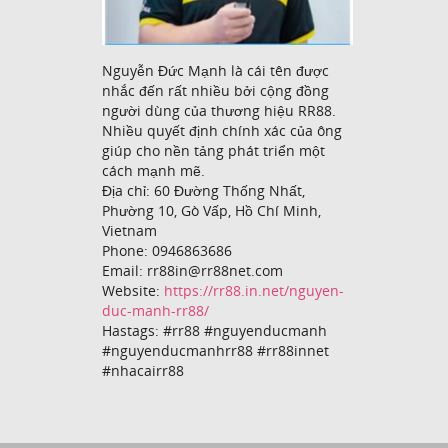
Nguyễn Đức Mạnh là cái tên được
nhắc đến rất nhiều bởi cộng đồng
người dùng của thương hiệu RR88.
Nhiều quyết định chính xác của ông
giúp cho nền tảng phát triển một
cách mạnh mẽ.
Địa chỉ: 60 Đường Thống Nhất,
Phường 10, Gò Vấp, Hồ Chí Minh,
Vietnam
Phone: 0946863686
Email: rr88in@rr88net.com
Website:
https://rr88.in.net/nguyen-
duc-manh-rr88/
Hastags: #rr88 #nguyenducmanh
#nguyenducmanhrr88 #rr88innet
#nhacairr88