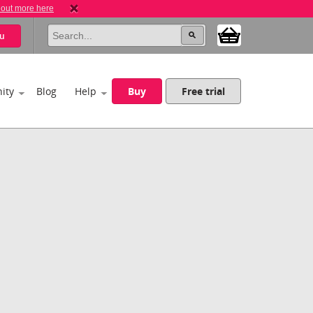
 out more here
u
ity
Blog
Help
Buy
Free trial