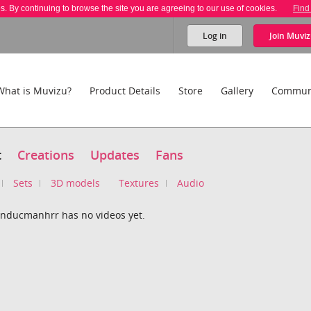
es. By continuing to browse the site you are agreeing to our use of cookies.
Find
Log in
Join
Muviz
What is Muvizu?
Product Details
Store
Gallery
Commun
t
Creations
Updates
Fans
Sets
3D models
Textures
Audio
nducmanhrr has no videos yet.