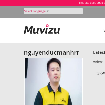
This site uses cooki
Select Language
▼
nguyenducmanhrr
Lates
Videos
nguye