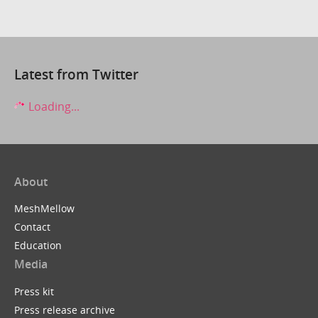
Latest from Twitter
Loading...
About
MeshMellow
Contact
Education
Media
Press kit
Press release archive