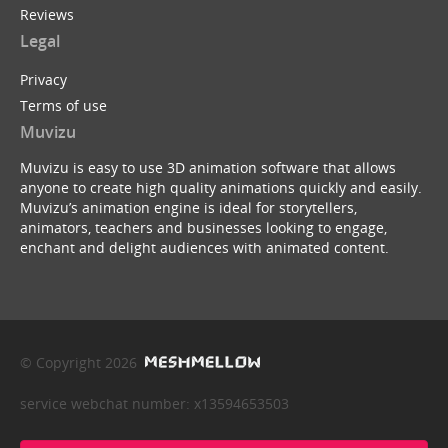
Reviews
Legal
Privacy
Terms of use
Muvizu
Muvizu is easy to use 3D animation software that allows
anyone to create high quality animations quickly and easily.
Muvizu’s animation engine is ideal for storytellers,
animators, teachers and businesses looking to engage,
enchant and delight audiences with animated content.
© Copyright 2026
service webchat number: x13594653503