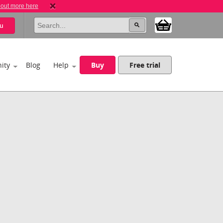
 out more here
u
ity
Blog
Help
Buy
Free trial