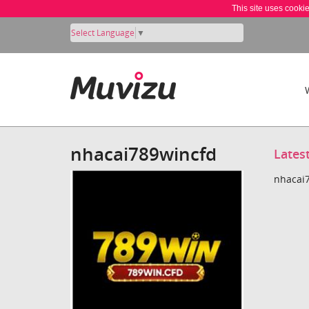
This site uses cooki
Select Language
▼
nhacai789wincfd
Lates
nhacai7