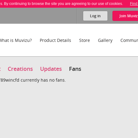
es. By continuing to browse the site you are agreeing to our use of cookies.
Find
Log in
Join
Muviz
What is Muvizu?
Product Details
Store
Gallery
Commun
t
Creations
Updates
Fans
89wincfd currently has no fans.