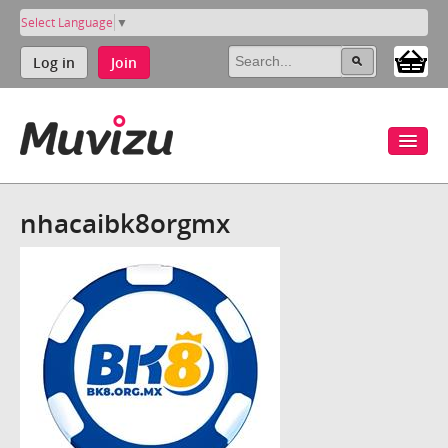
Select Language
▼
Log in
Join
nhacaibk8orgmx