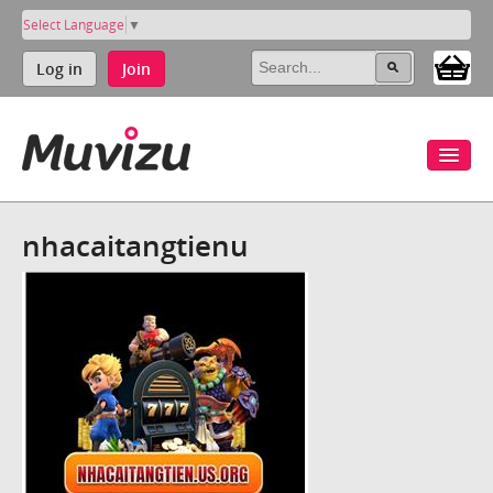
Select Language
▼
Log in
Join
nhacaitangtienu