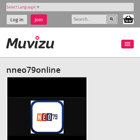
Select Language
▼
Log in
Join
nneo79online