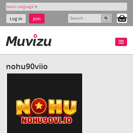
Select Language
▼
Log in
Join
nohu90viio