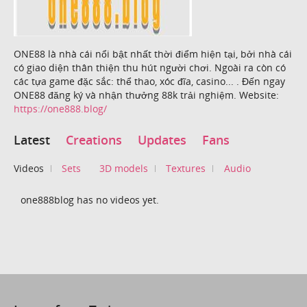
ONE88 là nhà cái nổi bật nhất thời điểm hiện tại, bởi nhà cái
có giao diện thân thiện thu hút người chơi. Ngoài ra còn có
các tựa game đặc sắc: thể thao, xóc đĩa, casino... . Đến ngay
ONE88 đăng ký và nhận thưởng 88k trải nghiệm. Website:
https://one888.blog/
Latest
Creations
Updates
Fans
Videos
Sets
3D models
Textures
Audio
one888blog has no videos yet.