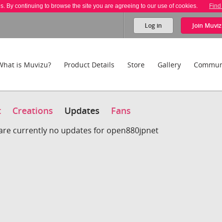
es. By continuing to browse the site you are agreeing to our use of cookies.
Find
Log in
Join
Muviz
What is Muvizu?
Product Details
Store
Gallery
Commun
t
Creations
Updates
Fans
are currently no updates for open880jpnet