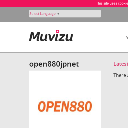
This site uses cooki
Select Language
▼
open880jpnet
Lates
There 