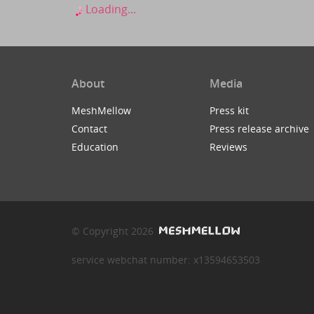
Loading...
About
Media
MeshMellow
Press kit
Contact
Press release archive
Education
Reviews
© Copyright 2026
service webchat number: x13594653503