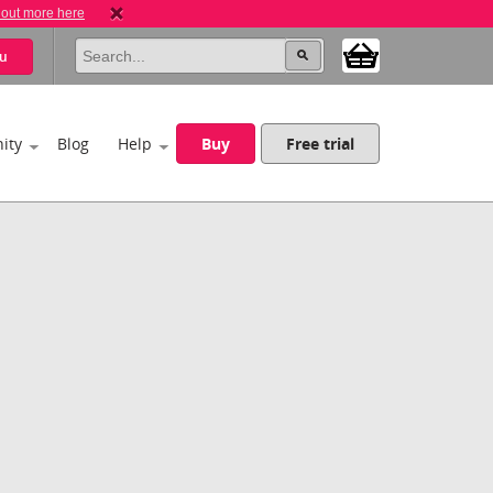
 out more here
u
ity
Blog
Help
Buy
Free trial