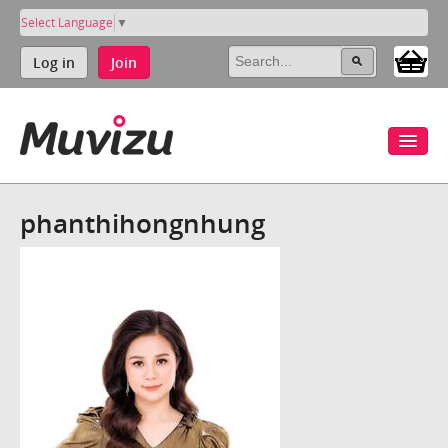
Select Language
▼
Log in
Join
phanthihongnhung