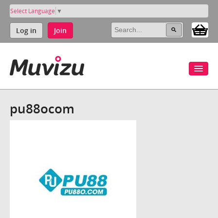
Select Language
▼
Log in
Join
pu88ocom