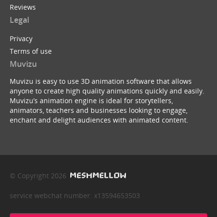
Reviews
Legal
Privacy
Terms of use
Muvizu
Muvizu is easy to use 3D animation software that allows
anyone to create high quality animations quickly and easily.
Muvizu’s animation engine is ideal for storytellers,
animators, teachers and businesses looking to engage,
enchant and delight audiences with animated content.
© Copyright 2026
service webchat number: x13594653503