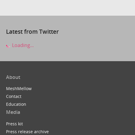
Latest from Twitter
Loading...
About
MeshMellow
Contact
Education
Media
Press kit
Press release archive