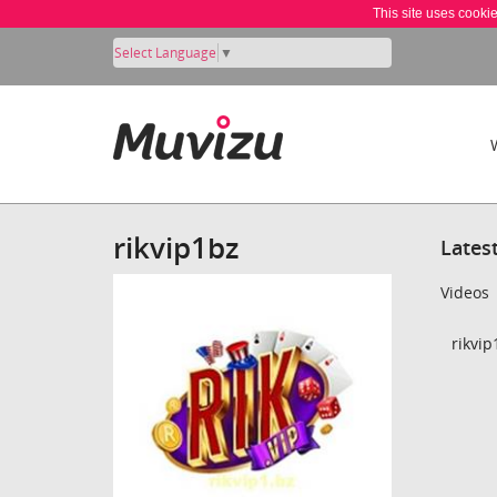
This site uses cooki
Select Language
▼
rikvip1bz
Lates
Videos
rikvip