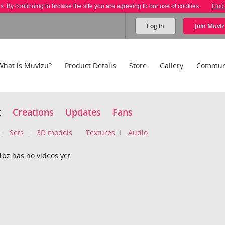
es. By continuing to browse the site you are agreeing to our use of cookies.
Find
Log in
Join
Muviz
What is Muvizu?
Product Details
Store
Gallery
Commun
t
Creations
Updates
Fans
Sets
3D models
Textures
Audio
1bz has no videos yet.