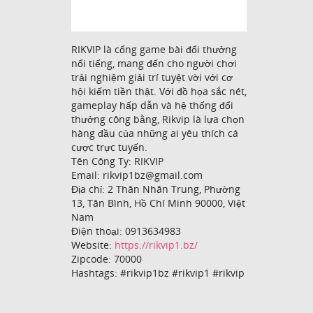
RIKVIP là cổng game bài đổi thưởng
nổi tiếng, mang đến cho người chơi
trải nghiệm giải trí tuyệt vời với cơ
hội kiếm tiền thật. Với đồ họa sắc nét,
gameplay hấp dẫn và hệ thống đổi
thưởng công bằng, Rikvip là lựa chọn
hàng đầu của những ai yêu thích cá
cược trực tuyến.
Tên Công Ty: RIKVIP
Email: rikvip1bz@gmail.com
Địa chỉ: 2 Thân Nhân Trung, Phường
13, Tân Bình, Hồ Chí Minh 90000, Việt
Nam
Điện thoại: 0913634983
Website:
https://rikvip1.bz/
Zipcode: 70000
Hashtags: #rikvip1bz #rikvip1 #rikvip