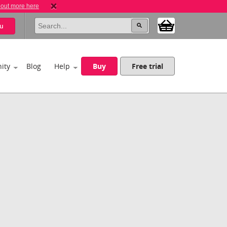
 out more here
u
ity
Blog
Help
Buy
Free trial