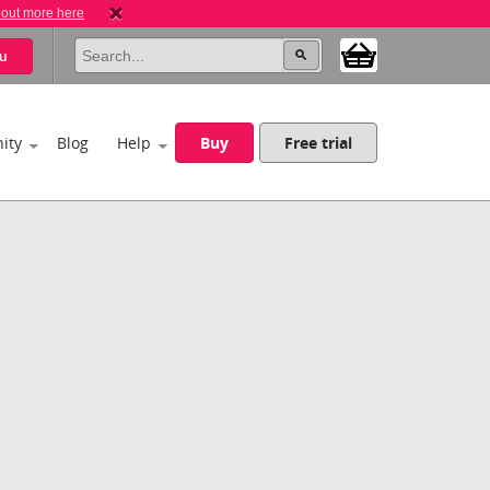
 out more here
u
ity
Blog
Help
Buy
Free trial