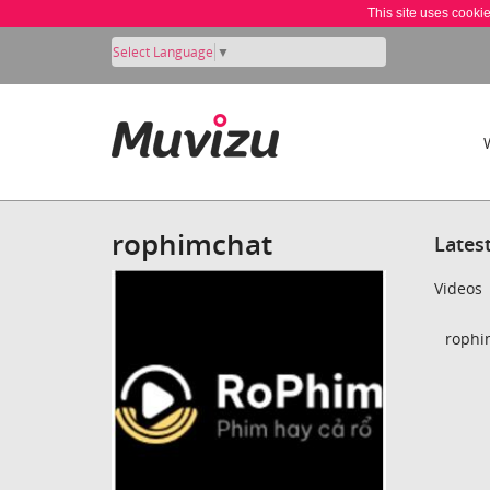
This site uses cooki
Select Language
▼
rophimchat
Lates
Videos
rophi