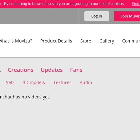
es. By continuing to browse the site you are agreeing to our use of cookies.
Find
Log in
Join
Muviz
What is Muvizu?
Product Details
Store
Gallery
Commun
t
Creations
Updates
Fans
Sets
3D models
Textures
Audio
mchat has no videos yet.