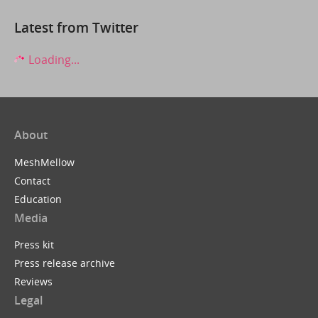
Latest from Twitter
Loading...
About
MeshMellow
Contact
Education
Media
Press kit
Press release archive
Reviews
Legal