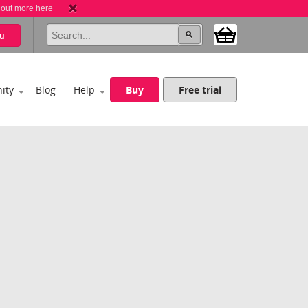
 out more here
u
ity
Blog
Help
Buy
Free trial