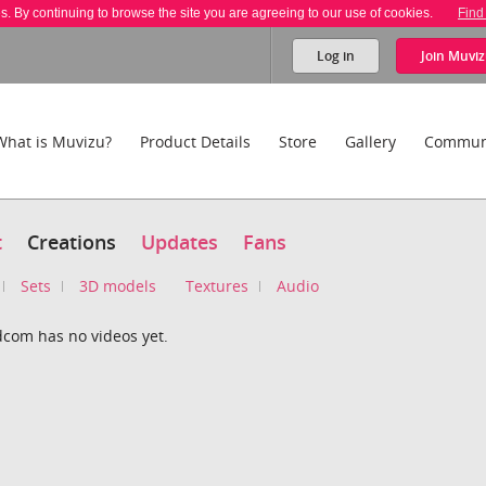
es. By continuing to browse the site you are agreeing to our use of cookies.
Find
Log in
Join
Muviz
What is Muvizu?
Product Details
Store
Gallery
Commun
t
Creations
Updates
Fans
Sets
3D models
Textures
Audio
dcom has no videos yet.