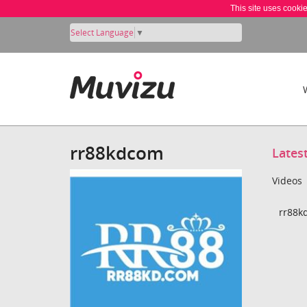
This site uses cooki
Select Language
▼
rr88kdcom
Lates
Videos
rr88k