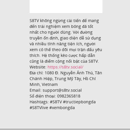
S8TV không ngừng cải tiến để mang
đến trải nghiệm xem bóng đá tốt
nhất cho người dùng. Với đường
truyền ổn định, giao diện dễ sử dụng
và nhiều tính năng tiện ích, người
xem có thể theo dõi mọi trận đấu yêu
thích. Hệ thống kèo cược hấp dẫn
cũng là điểm cộng nổi bật của S8TV.
Website:
https://s8tv.social/
Địa chỉ: 1080 Đ. Nguyễn Ảnh Thủ, Tân
Chánh Hiệp, Trung Mỹ Tây, Hồ Chí
Minh, Vietnam
Email: support@s8tv.social
Số điện thoại: 0982365818
Hashtags: #S8TV #tructiepbongda
#S8TVlive #xembongda