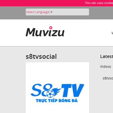
This site uses cooki
Select Language
▼
s8tvsocial
Lates
Videos
s8tvso