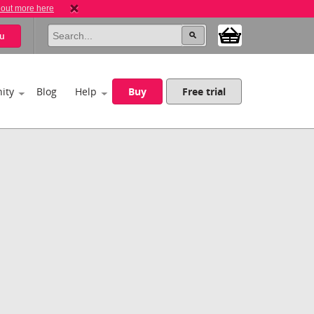
 out more here
u
ity
Blog
Help
Buy
Free trial