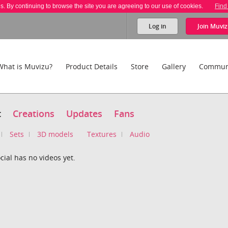
es. By continuing to browse the site you are agreeing to our use of cookies.
Find
Log in
Join
Muviz
What is Muvizu?
Product Details
Store
Gallery
Commun
t
Creations
Updates
Fans
Sets
3D models
Textures
Audio
cial has no videos yet.