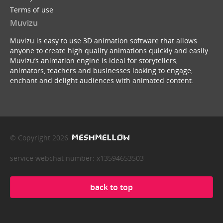
Terms of use
Muvizu
Muvizu is easy to use 3D animation software that allows
anyone to create high quality animations quickly and easily.
Muvizu’s animation engine is ideal for storytellers,
animators, teachers and businesses looking to engage,
enchant and delight audiences with animated content.
© Copyright 2026
service webchat number: x13594653503
back to top