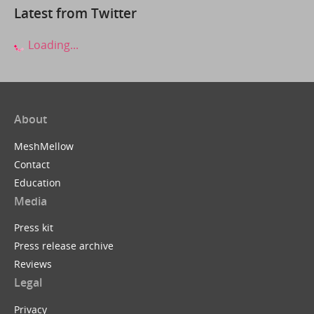
Latest from Twitter
Loading...
About
MeshMellow
Contact
Education
Media
Press kit
Press release archive
Reviews
Legal
Privacy