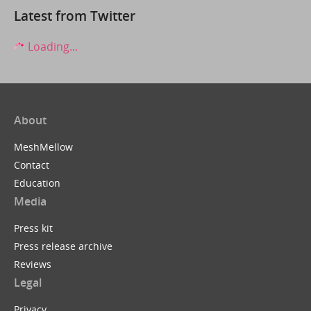
Latest from Twitter
Loading...
About
MeshMellow
Contact
Education
Media
Press kit
Press release archive
Reviews
Legal
Privacy