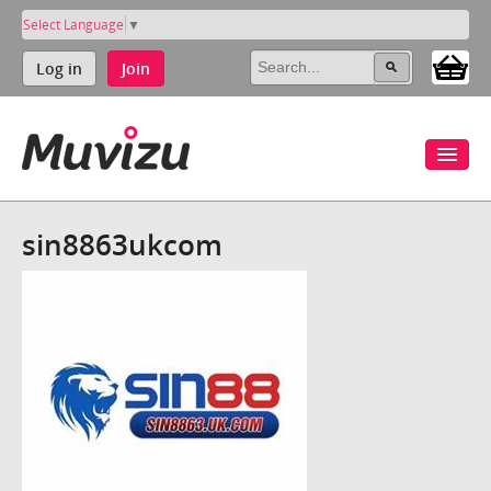
Select Language
▼
Log in
Join
sin8863ukcom